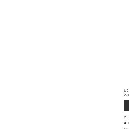
Ba
ve
Al
Au
Mo