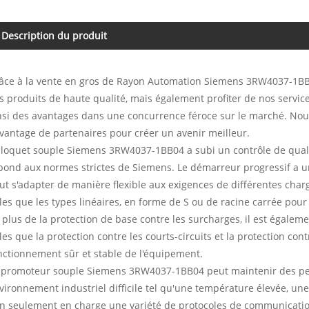
Description du produit
âce à la vente en gros de Rayon Automation Siemens 3RW4037-1BB0
s produits de haute qualité, mais également profiter de nos servic
nsi des avantages dans une concurrence féroce sur le marché. Nou
vantage de partenaires pour créer un avenir meilleur.
 loquet souple Siemens 3RW4037-1BB04 a subi un contrôle de quali
pond aux normes strictes de Siemens. Le démarreur progressif a un
ut s'adapter de manière flexible aux exigences de différentes cha
lles que les types linéaires, en forme de S ou de racine carrée pou
 plus de la protection de base contre les surcharges, il est égalem
lles que la protection contre les courts-circuits et la protection co
nctionnement sûr et stable de l'équipement.
 promoteur souple Siemens 3RW4037-1BB04 peut maintenir des per
vironnement industriel difficile tel qu'une température élevée, une
n seulement en charge une variété de protocoles de communication,