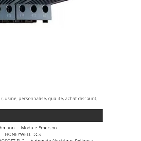
, usine, personnalisé, qualité, achat discount,
chmann
Module Emerson
HONEYWELL DCS
ROSOFT PLC
Automate électrique Reliance