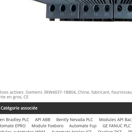
lises actives: Siemens 3RW4037-1BB04, Chine, fabricant, fournisseur
nte en gros, CE
Catégorie associée
len Bradley PLC
API ABB
Bently Nevada PLC
Modules API Ba
tomate EPRO
Module Foxboro
Automate Fuji
GE FANUC PLC
dules automates HIMA
Automate triplex ICS
Ovation DCS
P