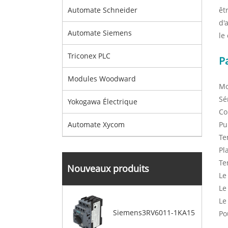
êt
Automate Schneider
d'
Automate Siemens
le
Triconex PLC
P
Modules Woodward
Mo
Sé
Yokogawa Électrique
Co
Pu
Automate Xycom
Te
Pl
Te
Nouveaux produits
Le
Le
Le
Siemens3RV6011-1KA15
Po