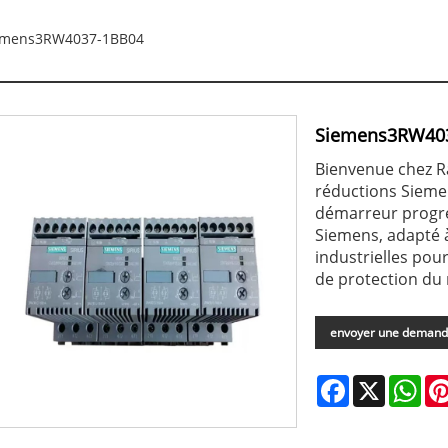
emens3RW4037-1BB04
Siemens3RW40
Bienvenue chez R
réductions Sieme
démarreur progre
Siemens, adapté à
industrielles pour
de protection du
envoyer une deman
Facebook
X
Wha