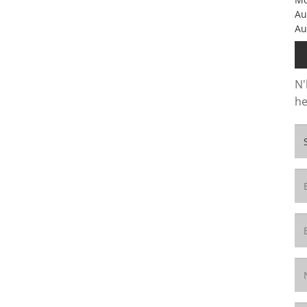
Au
Au
N'
he