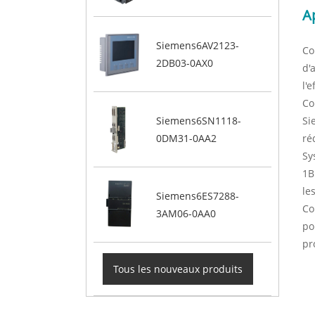
A
Siemens6AV2123-
Co
2DB03-0AX0
d'
l'
Co
Si
Siemens6SN1118-
ré
0DM31-0AA2
Sy
1B
le
Siemens6ES7288-
Co
3AM06-0AA0
po
pr
Tous les nouveaux produits