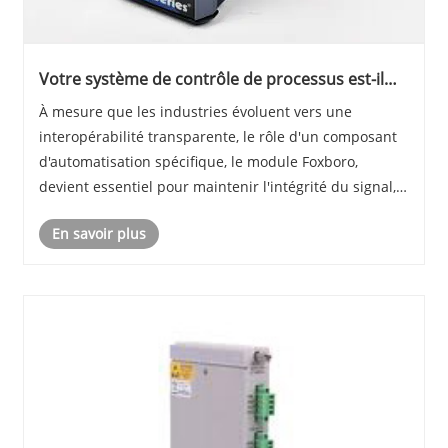
Votre système de contrôle de processus est-il
entièrement optimisé avec le bon module
À mesure que les industries évoluent vers une
Foxboro ?
interopérabilité transparente, le rôle d'un composant
d'automatisation spécifique, le module Foxboro,
devient essentiel pour maintenir l'intégrité du signal,
exécuter une logique complexe et garantir la
En savoir plus
redondance dans les environnements critiques.