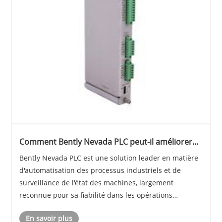
Comment Bently Nevada PLC peut-il améliorer
les performances des machines industrielles ?
Bently Nevada PLC est une solution leader en matière
d'automatisation des processus industriels et de
surveillance de l'état des machines, largement
reconnue pour sa fiabilité dans les opérations
critiques. Conçus pour les environnements à forte
En savoir plus
demande, les systèmes PLC Bently Nevada intègrent