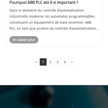
Pourquoi ABB PLC est-il si important ?
Dans le domaine du contrôle d’automatisation
industrielle moderne, les automates programmables
constituent un équipement de base essentiel. ABB
PLC, en tant que produit de contrôle d'automatisation
lancé par le célèbre géant industriel suisse ABB, est
En savoir plus
largement salué dans le monde entier pour ses ex......
<
1
2
3
4
>