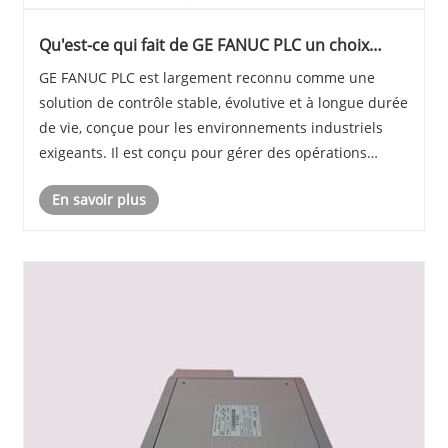
Qu'est-ce qui fait de GE FANUC PLC un choix
fiable pour l'automatisation industrielle ?
GE FANUC PLC est largement reconnu comme une
solution de contrôle stable, évolutive et à longue durée
de vie, conçue pour les environnements industriels
exigeants. Il est conçu pour gérer des opérations
logiques complexes, le traitement des données à
En savoir plus
grande vitesse et le contrôle des machines en tem......