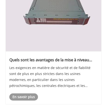
Quels sont les avantages de la mise à niveau
d’un DCS traditionnel vers une solution PLC ICS
Les exigences en matière de sécurité et de fiabilité
Triplex ?
sont de plus en plus strictes dans les usines
modernes, en particulier dans les usines
pétrochimiques, les centrales électriques et les
centrales nucléaires, où tout incident pourrait être
En savoir plus
dévastateur. Les systèmes DCS plus anciens
rencontrent par......