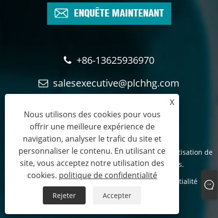
ENQUÊTE MAINTENANT
+86-13625936970
salesexecutive@plchhg.com
X
17350282163
Nous utilisons des cookies pour vous
offrir une meilleure expérience de
navigation, analyser le trafic du site et
personnaliser le contenu. En utilisant ce
Droits d'auteur © 2024
Technologie Cie., Ltd d'automatisation de
site, vous acceptez notre utilisation des
rayonne de Zhangzhou.
- Tous droits réservés.
cookies.
politique de confidentialité
Links
Sitemap
RSS
XML
politique de confidentialité
Rejeter
Accepter