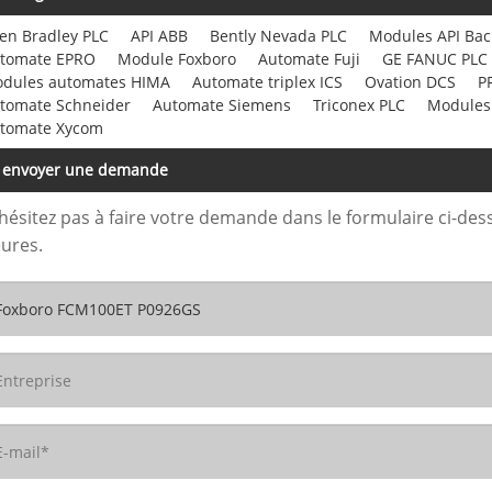
len Bradley PLC
API ABB
Bently Nevada PLC
Modules API Ba
tomate EPRO
Module Foxboro
Automate Fuji
GE FANUC PLC
dules automates HIMA
Automate triplex ICS
Ovation DCS
P
tomate Schneider
Automate Siemens
Triconex PLC
Modules
tomate Xycom
envoyer une demande
hésitez pas à faire votre demande dans le formulaire ci-de
ures.