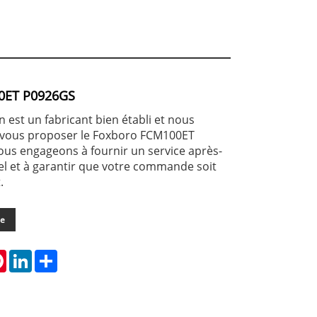
0ET P0926GS
est un fabricant bien établi et nous
vous proposer le Foxboro FCM100ET
us engageons à fournir un service après-
l et à garantir que votre commande soit
.
de
tsApp
Pinterest
LinkedIn
Share