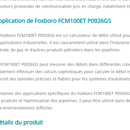
usieurs protocoles de communication pris en charge, notamment
pplication de Foxboro FCM100ET P0926GS
 Foxboro FCM100ET P0926GS est un calculateur de débit utilisé po
applications industrielles. Il est couramment utilisé dans l’industri
trole, de gaz et d’autres produits pétroliers dans les pipelines.
 FCM100ET P0926GS peut mesurer des débits dans différentes cond
alement effectuer des calculs sophistiqués pour calculer le débit m
urnit des données précises et fiables pour les systèmes d’automati
rtaines des applications spécifiques du Foxboro FCM100ET P0926GS 
 produits et l'optimisation des pipelines. Il peut être utilisé dans d
x environnements difficiles.
étails du produit