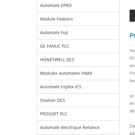
Automate EPRO
Module Foxboro
Automate Fuji
P
GE FANUC PLC
Vo
FC
HONEYWELL DCS
or
l'
Modules automates HIMA
le
Automate triplex ICS
Le
Ovation DCS
en
de
PROSOFT PLC
Da
Automate électrique Reliance
pé