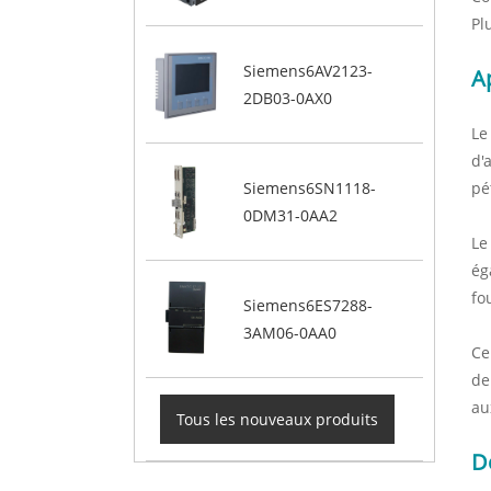
Pl
Siemens6AV2123-
A
2DB03-0AX0
Le
d'
pé
Siemens6SN1118-
0DM31-0AA2
Le
ég
fo
Siemens6ES7288-
3AM06-0AA0
Ce
de
au
Tous les nouveaux produits
D