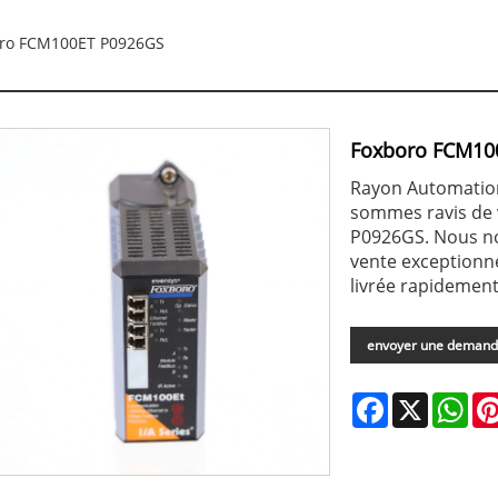
ro FCM100ET P0926GS
Foxboro FCM10
Rayon Automation 
sommes ravis de 
P0926GS. Nous no
vente exceptionne
livrée rapidement
envoyer une deman
Facebook
X
Wha