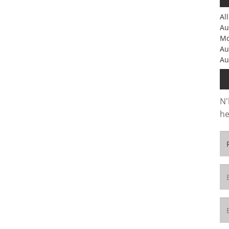
Al
Au
Mo
Au
Au
N'
he