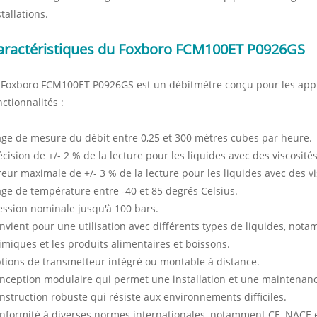
stallations.
aractéristiques du Foxboro FCM100ET P0926GS
 Foxboro FCM100ET P0926GS est un débitmètre conçu pour les appli
nctionnalités :
age de mesure du débit entre 0,25 et 300 mètres cubes par heure.
écision de +/- 2 % de la lecture pour les liquides avec des viscosité
reur maximale de +/- 3 % de la lecture pour les liquides avec des vi
age de température entre -40 et 85 degrés Celsius.
ession nominale jusqu'à 100 bars.
nvient pour une utilisation avec différents types de liquides, nota
imiques et les produits alimentaires et boissons.
tions de transmetteur intégré ou montable à distance.
nception modulaire qui permet une installation et une maintenance
nstruction robuste qui résiste aux environnements difficiles.
nformité à diverses normes internationales, notamment CE, NACE e