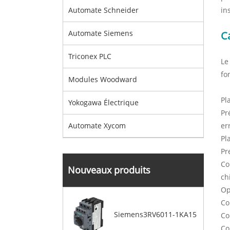
in
Automate Schneider
Automate Siemens
C
Triconex PLC
Le
fo
Modules Woodward
Pl
Yokogawa Électrique
Pr
er
Automate Xycom
Pl
Pr
Co
Nouveaux produits
ch
Op
Co
Siemens3RV6011-1KA15
Co
Co