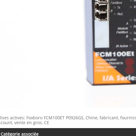
lises actives: Foxboro FCM100ET P0926GS, Chine, fabricant, fourniss
scount, vente en gros, CE
Catégorie associée