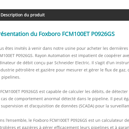
Description du produit
résentation du Foxboro FCM100ET P0926GS
us êtes invités à venir dans notre usine pour acheter les dernières
M100ET P0926GS. Rayon Automation est impatient de coopérer ave
dinateur de débit conçu par Schneider Electric. Il s'agit d'un inst
industrie pétrolière et gazière pour mesurer et gérer le flux de gaz
s pipelines.
 FCM100ET P0926GS est capable de calculer les débits, de détecter le
 cas de comportement anormal détecté dans le pipeline. Il peut ég
 supervision et d'acquisition de données (SCADA) pour la surveillanc
ns l'ensemble, le Foxboro FCM100ET P0926GS est un calculateur de dé
trolières et gazières à gérer efficacement leurs pipelines et à garan