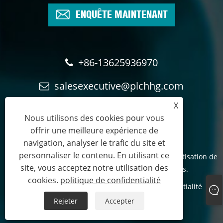
ENQUÊTE MAINTENANT
+86-13625936970
salesexecutive@plchhg.com
X
17350282163
Nous utilisons des cookies pour vous
offrir une meilleure expérience de
navigation, analyser le trafic du site et
personnaliser le contenu. En utilisant ce
Droits d'auteur © 2024
Technologie Cie., Ltd d'automatisation de
site, vous acceptez notre utilisation des
rayonne de Zhangzhou.
- Tous droits réservés.
cookies.
politique de confidentialité
Links
Sitemap
RSS
XML
politique de confidentialité
Rejeter
Accepter