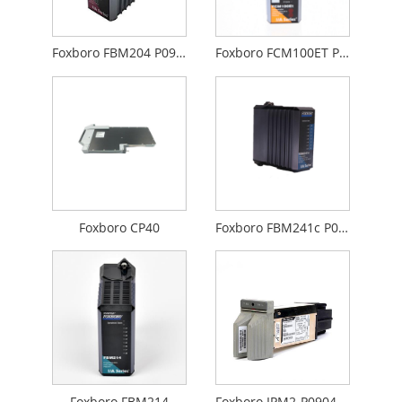
Foxboro FBM204 P0914SY
Foxboro FCM100ET P0926GS
Foxboro CP40
Foxboro FBM241c P0914WM
Foxboro FBM214
Foxboro IPM2-P0904HA