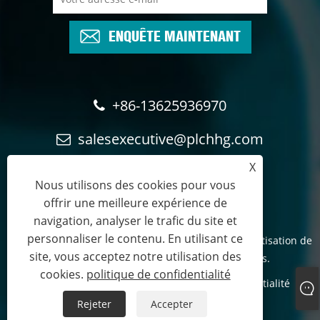
ENQUÊTE MAINTENANT
+86-13625936970
salesexecutive@plchhg.com
X
17350282163
Nous utilisons des cookies pour vous
offrir une meilleure expérience de
navigation, analyser le trafic du site et
personnaliser le contenu. En utilisant ce
Droits d'auteur © 2024
Technologie Cie., Ltd d'automatisation de
site, vous acceptez notre utilisation des
rayonne de Zhangzhou.
- Tous droits réservés.
cookies.
politique de confidentialité
Links
Sitemap
RSS
XML
politique de confidentialité
Rejeter
Accepter