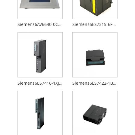
Siemens6AV6640-0CA01-0AX0
Siemens6ES7315-6FF00-0AB0
Siemens6ES7416-1XJ01-0AB0
Siemens6ES7422-1BL00-0AA0