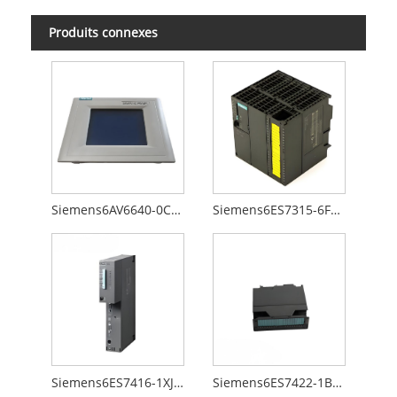
Produits connexes
Siemens6AV6640-0CA01-0AX0
Siemens6ES7315-6FF00-0AB0
Siemens6ES7416-1XJ01-0AB0
Siemens6ES7422-1BL00-0AA0