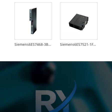
Siemens6ES7468-3BB50-0AA0
Siemens6ES7521-1FH00-0AA0