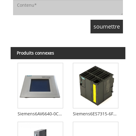
Produits connexes
Siemens6AV6640-0CA01-0AX0
Siemens6ES7315-6FF00-0AB0