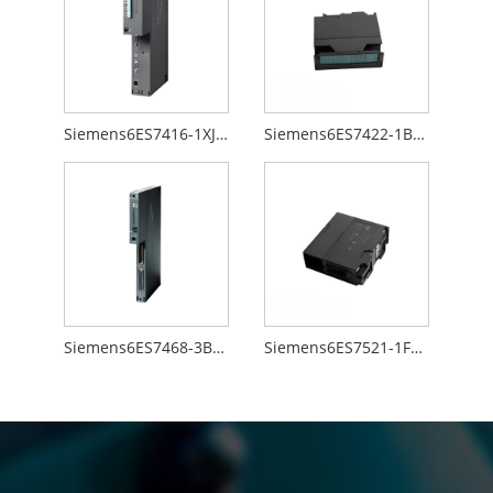
Siemens6ES7416-1XJ01-0AB0
Siemens6ES7422-1BL00-0AA0
Siemens6ES7468-3BB50-0AA0
Siemens6ES7521-1FH00-0AA0