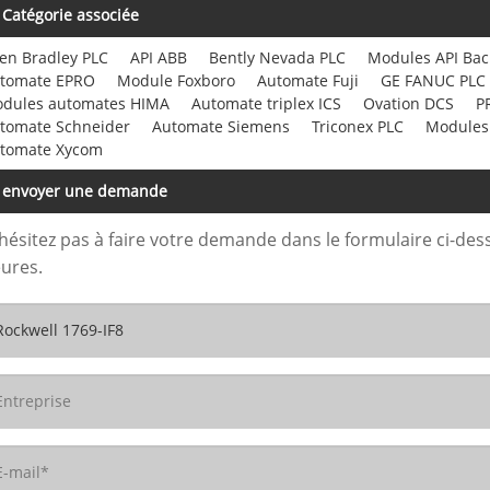
Catégorie associée
len Bradley PLC
API ABB
Bently Nevada PLC
Modules API Ba
tomate EPRO
Module Foxboro
Automate Fuji
GE FANUC PLC
dules automates HIMA
Automate triplex ICS
Ovation DCS
P
tomate Schneider
Automate Siemens
Triconex PLC
Modules
tomate Xycom
envoyer une demande
hésitez pas à faire votre demande dans le formulaire ci-de
ures.