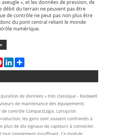
 aveugle », et les données de pression, de
 débit du terrain ne peuvent pas être
ique de contrôle ne peut pas non plus être
t donc du pont central reliant le monde
ntrôle numérique.
de
tsApp
Pinterest
LinkedIn
Share
quisition de données » très classique - Rockwell
perviseurs de maintenance des équipements
e de contrôle CompactLogix. Lorsqu'on
roduction, les gens sont souvent confrontés à
ore plus de dix signaux de capteurs à connecter.
 tout simplement insuffisant. Ce module