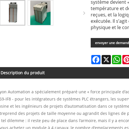
système devient «
température et de
reçues, et la log
exécutée. Il s’agi
physique et le co
envoyer une deman
Facebook
X
Wha
Description du produit
yon Automation a spécialement préparé une « force principale d'ac
69-IF8 - pour les intégrateurs de systèmes PLC étrangers, les su
usine et les ingénieurs de projets d'automatisation dans ce systèm
treprend des projets de taille moyenne ou agrandit des lignes de p
 tel dilemme : il reste peu de place dans l'armoire, mais il y a enc
 vous achetez un module à 4 canaux, le nombre d'emplacements est