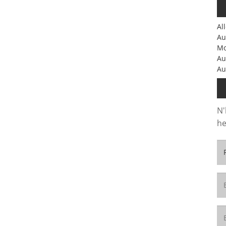
Al
Au
Mo
Au
Au
N'
he