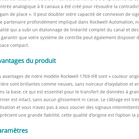
entrée analogique à 8 canaux a été créé pour résoudre la contradic
 gain de place ». Il peut doubler votre capacité de connexion de si
e partenaire profondément impliqué dans Rockwell Automation, 
alité qui a subi un étalonnage de linéarité complet du canal et de
 garantir que votre système de contrôle peut également disposer 
pace compact.
vantages du produit
s avantages de notre modèle Rockwell 1769-IF8 sont « couleur origin
rière sont brillantes comme neuves, sans noirceur d'oxydation et en 
ns la base, ce qui est essentiel pour le transfert de données à gr
rnier est intact, sans aucun glissement ni casse. Le câblage est très
ilisation et vous n'avez pas à vous soucier des signaux intermittent
précient une grande fiabilité, cette qualité d'origine est l'option la 
aramètres