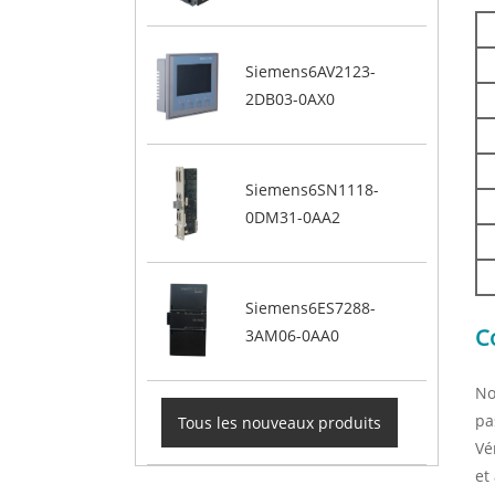
Siemens6AV2123-
2DB03-0AX0
Siemens6SN1118-
0DM31-0AA2
Siemens6ES7288-
C
3AM06-0AA0
No
pa
Tous les nouveaux produits
Vé
et