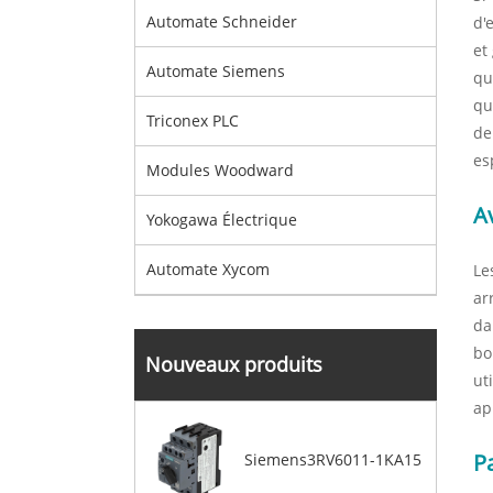
Automate Schneider
d'
et
Automate Siemens
qu
qu
Triconex PLC
de
es
Modules Woodward
A
Yokogawa Électrique
Automate Xycom
Le
ar
da
bo
Nouveaux produits
ut
ap
P
Siemens3RV6011-1KA15