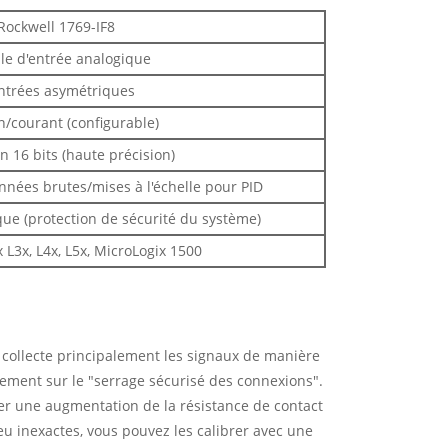
Rockwell 1769-IF8
e d'entrée analogique
ntrées asymétriques
n/courant (configurable)
n 16 bits (haute précision)
nnées brutes/mises à l'échelle pour PID
que (protection de sécurité du système)
L3x, L4x, L5x, MicroLogix 1500
l collecte principalement les signaux de manière
lement sur le "serrage sécurisé des connexions".
ter une augmentation de la résistance de contact
peu inexactes, vous pouvez les calibrer avec une