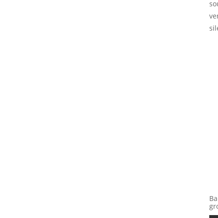
so
ve
si
Ba
gr