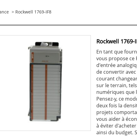
iance
> Rockwell 1769-IF8
Rockwell 1769-I
En tant que four
vous propose ce R
d'entrée analogiq
de convertir avec
courant changean
sur le terrain, te
numériques que l
Pensez-y, ce modul
deux fois la dens
projets comporta
vous aider à écon
à éviter d'achet
ainsi du budget. 